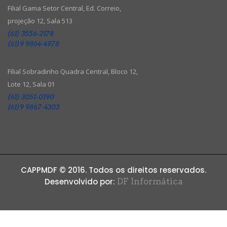
Filial Gama Setor Central, Ed. Correio,
projeção 12, Sala 513
(61) 3556-2178
(61)9 9864-4978
Filial Sobradinho Quadra Central, Bloco 12,
Lote 12, Sala 01
(61) 3051-0190
(61)9 9867-4303
CAPPMDF © 2016. Todos os direitos reservados.
Desenvolvido por:
DF Informática